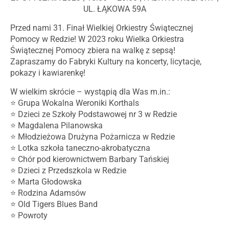
UL. ŁĄKOWA 59A
Przed nami 31. Finał Wielkiej Orkiestry Świątecznej
Pomocy w Redzie! W 2023 roku Wielka Orkiestra
Świątecznej Pomocy zbiera na walkę z sepsą!
Zapraszamy do Fabryki Kultury na koncerty, licytacje,
pokazy i kawiarenkę!
W wielkim skrócie – wystąpią dla Was m.in.:
⭐️ Grupa Wokalna Weroniki Korthals
⭐️ Dzieci ze Szkoły Podstawowej nr 3 w Redzie
⭐️ Magdalena Pilanowska
⭐️ Młodzieżowa Drużyna Pożarnicza w Redzie
⭐️ Lotka szkoła taneczno-akrobatyczna
⭐️ Chór pod kierownictwem Barbary Tańskiej
⭐️ Dzieci z Przedszkola w Redzie
⭐️ Marta Głodowska
⭐️ Rodzina Adamsów
⭐️ Old Tigers Blues Band
⭐️ Powroty