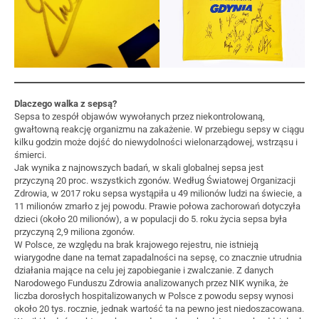
Dlaczego walka z sepsą?
Sepsa to zespół objawów wywołanych przez niekontrolowaną,
gwałtowną reakcję organizmu na zakażenie. W przebiegu sepsy w ciągu
kilku godzin może dojść do niewydolności wielonarządowej, wstrząsu i
śmierci.
Jak wynika z najnowszych badań, w skali globalnej sepsa jest
przyczyną 20 proc. wszystkich zgonów. Według Światowej Organizacji
Zdrowia, w 2017 roku sepsa wystąpiła u 49 milionów ludzi na świecie, a
11 milionów zmarło z jej powodu. Prawie połowa zachorowań dotyczyła
dzieci (około 20 milionów), a w populacji do 5. roku życia sepsa była
przyczyną 2,9 miliona zgonów.
W Polsce, ze względu na brak krajowego rejestru, nie istnieją
wiarygodne dane na temat zapadalności na sepsę, co znacznie utrudnia
działania mające na celu jej zapobieganie i zwalczanie. Z danych
Narodowego Funduszu Zdrowia analizowanych przez NIK wynika, że
liczba dorosłych hospitalizowanych w Polsce z powodu sepsy wynosi
około 20 tys. rocznie, jednak wartość ta na pewno jest niedoszacowana.