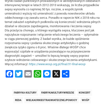
Wyniki badań punktowych prowadzonych w akredytowanych oddziałach
intensywnej terapii w latach 2012-2013 wskazują, że liczba przypadków
sepsy wynosiła co najmniej 50 tys. rocznie, a współczynnik
umieralności wyższy niż umieralność z powodu nowotworów układu
oddechowego czy zawału serca. Ponadto w raporcie NIK z 2018 roku na
temat zakażeń szpitalnych podkreśla się konieczność wdrożenia pilnych
działań w obszarze zapobiegania, monitorowania i leczenia sepsy.
Dla przeżycia chorego, u którego wystąpiła sepsa, kluczowe jest jak
najszybsze rozpoznanie i włączenie właściwego leczenia – optymalnie
w ciągu pierwszej godziny. Z badań wynika, że każde opóźnienie
rozpoznania sepsy i podania skutecznego antybiotyku o godzinę
zwiększa ryzyko zgonu o 8 proc. Właśnie dlatego WOŚP chce
wyposażyć szpitale w urządzenia pozwalające na przyspieszenie
diagnostyki zagażeń – umożliwi to lepszą terapię sepsy poprzez
szybsze wdrożenie celowanego i skutecznego leczenia antybiotykami.
Więcej informacji:
https://www.wosp.org.pl/final/31-final-wosp
Facebook
Twitter
Email
WhatsApp
Messenger
X
Share
FABRYKA KULTURY
FABRYKAKULTURYWREDZIE
KONCERT
REDA
WIELKAORKIESTRASWIATECZNEJPOMOCY
WOŚP