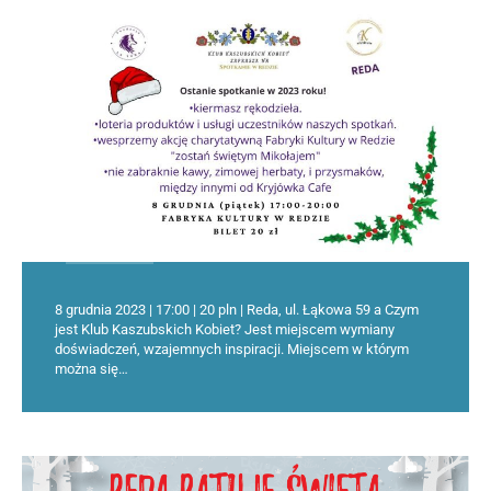
8 grudnia 2023 | 17:00 | 20 pln | Reda, ul. Łąkowa 59 a Czym
jest Klub Kaszubskich Kobiet? Jest miejscem wymiany
doświadczeń, wzajemnych inspiracji. Miejscem w którym
można się…