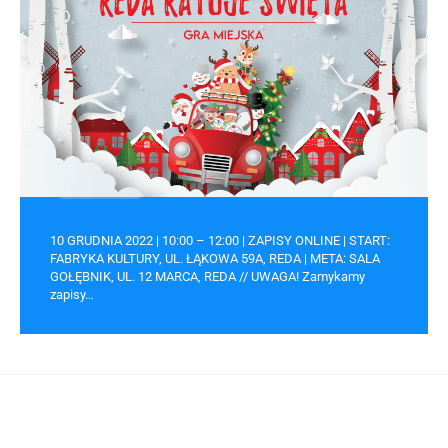
10 GRUDNIA 2022 | 10:00 – 12:00 | ZAPISY ONLINE | START:
FABRYKA KULTURY, UL. ŁĄKOWA 59A, REDA | META: SALA
GOŁĘBNIK, UL. 12 MARCA, REDA // UWAGA! Zamykamy
zapisy…