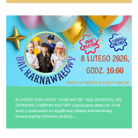
8 LUTEGO 2026 | GODZ: 10:00| WSTĘP: 10ZŁ (DZIECKO), 5ZŁ
(OPIEKUN) | FABRYKA KULTURY Zapraszamy dzieci do 10 lat
wraz z opiekunami na wyjątkową zabawę karnawałową.
Gwarantujemy mnóstwo atrakcji i…