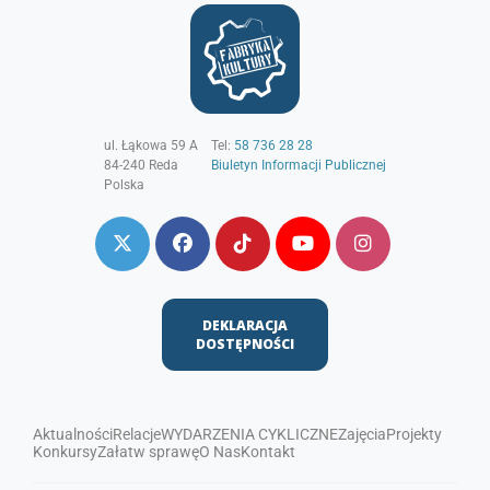
ul. Łąkowa 59 A
Tel:
58 736 28 28
84-240
Reda
Biuletyn Informacji Publicznej
Polska
DEKLARACJA
DOSTĘPNOŚCI
Aktualności
Relacje
WYDARZENIA CYKLICZNE
Zajęcia
Projekty
Konkursy
Załatw sprawę
O Nas
Kontakt