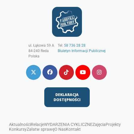
ul. Łąkowa 59 A
Tel:
58 736 28 28
84-240
Reda
Biuletyn Informacji Publicznej
Polska
DEKLARACJA
DOSTĘPNOŚCI
Aktualności
Relacje
WYDARZENIA CYKLICZNE
Zajęcia
Projekty
Konkursy
Załatw sprawę
O Nas
Kontakt