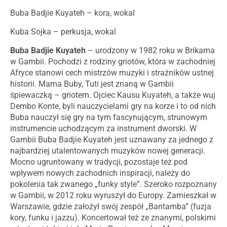
Buba Badjie Kuyateh – kora, wokal
Kuba Sojka – perkusja, wokal
Buba Badjie Kuyateh
– urodzony w 1982 roku w Brikama
w Gambii. Pochodzi z rodziny griotów, która w zachodniej
Afryce stanowi cech mistrzów muzyki i strażników ustnej
historii. Mama Buby, Tuti jest znaną w Gambii
śpiewaczką – griotem. Ojciec Kausu Kuyateh, a także wuj
Dembo Konte, byli nauczycielami gry na korze i to od nich
Buba nauczył się gry na tym fascynującym, strunowym
instrumencie uchodzącym za instrument dworski. W
Gambii Buba Badjie Kuyateh jest uznawany za jednego z
najbardziej utalentowanych muzyków nowej generacji.
Mocno ugruntowany w tradycji, pozostaje też pod
wpływem nowych zachodnich inspiracji, należy do
pokolenia tak zwanego „funky style”. Szeroko rozpoznany
w Gambii, w 2012 roku wyruszył do Europy. Zamieszkał w
Warszawie, gdzie założył swój zespół „Bantamba” (fuzja
kory, funku i jazzu). Koncertował też ze znanymi, polskimi