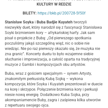
KULTURY W REDZIE
BILETY:
https://bkb.pl/200728-5f50f
Stanisław Soyka
i
Buba Badjie Kuyateh
tworzyli
niezwykły duet, który narodził się z fascynacji Stanisława
Soyki brzmieniem kory – afrykańskiej harfy. Jak sam
pisał o projekcie z Bubą: „Od pierwszego spotkania
poczuliśmy jakąś szczególną więź, nic o sobie nie
wiedząc. Nie po raz pierwszy okazało się, że muzyka nie
zna granic”. Koncerty duetu to było wzajemne siebie
słuchanie i improwizacja, a całość oparta na tradycyjnej
muzyce z Gambii i kompozycjach obu artystów.
Buba, wraz z gościem specjalnym – synem Artysty,
znakomitym perkusistą Kubą Sojką – wykona
kompozycje, które Soyka i Kuyateh prezentowali w duecie
na korę i skrzypce. Połączenie brzmienia kory i perkusji
niesie nową energię. Dodatkowo Kuba Sojka, przy
akompaniamencie Buby, zagra i zaśpiewa kilka utworów
z repertuaru swojego ojca.