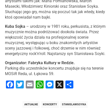
artystami takimi jak: Maria Pomianowska, Marcin
Masecki, Włodzimierz Kiniorski oraz Stanisław Soyka.
Słuchając jego gry, można się poczuć tak jak wtedy, kiedy
ktoś opowiadał nam bajki.
Kuba Sojka
– urodzony w 1981 roku, perkusista, z którym
muzycznie można podróżować dookoła świata. Przez
większość życia działa na profesjonalnej scenie
muzycznej, występując u boku znakomitych artystów
sceny jazzowej i folkowej, choć drzemie w nim również
energetyczny rock’n’roll. Najstarszy syn Stanisława Soyki.
Organizator: Fabryka Kultury w Redzie.
Parking dla uczestników koncertu znajduje się na terenie
MOSiR Reda, ul. Łąkowa 59.
Facebook
Twitter
Email
WhatsApp
Messenger
X
Share
AKTUALNE
KONCERTY
STANISLAWSOYKA