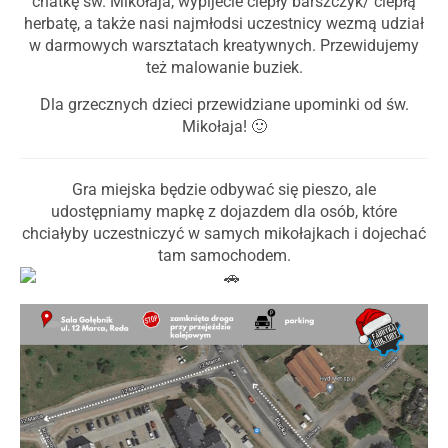
chatkę św. Mikołaja, wypijecie ciepły barszczyk/ ciepłą
herbatę, a także nasi najmłodsi uczestnicy wezmą udział
w darmowych warsztatach kreatywnych. Przewidujemy
też malowanie buziek.
Dla grzecznych dzieci przewidziane upominki od św.
Mikołaja! 🙂
Gra miejska będzie odbywać się pieszo, ale
udostępniamy mapkę z dojazdem dla osób, które
chciałyby uczestniczyć w samych mikołajkach i dojechać
tam samochodem.