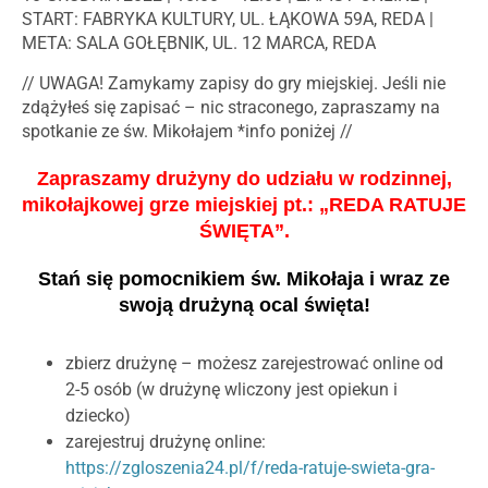
START: FABRYKA KULTURY, UL. ŁĄKOWA 59A, REDA |
META: SALA GOŁĘBNIK, UL. 12 MARCA, REDA
// UWAGA! Zamykamy zapisy do gry miejskiej. Jeśli nie
zdążyłeś się zapisać – nic straconego, zapraszamy na
spotkanie ze św. Mikołajem *info poniżej //
Zapraszamy drużyny do udziału w rodzinnej,
mikołajkowej grze miejskiej pt.: „REDA RATUJE
ŚWIĘTA”.
Stań się pomocnikiem św. Mikołaja i wraz ze
swoją drużyną ocal święta!
zbierz drużynę – możesz zarejestrować online od
2-5 osób (w drużynę wliczony jest opiekun i
dziecko)
zarejestruj drużynę online:
https://zgloszenia24.pl/f/reda-ratuje-swieta-gra-