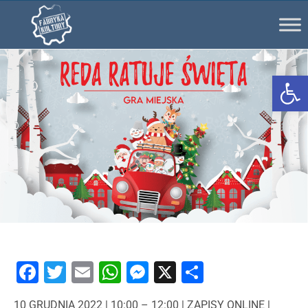
Ot
Facebook
Twitter
Email
WhatsApp
Messenger
X
Share
10 GRUDNIA 2022 | 10:00 – 12:00 | ZAPISY ONLINE |