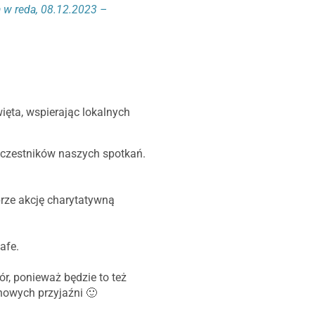
 w reda, 08.12.2023 –
ęta, wspierając lokalnych
uczestników naszych spotkań.
rze akcję charytatywną
afe.
r, ponieważ będzie to też
 nowych przyjaźni 🙂