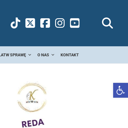
ŁATW SPRAWĘ
O NAS
KONTAKT
Ot