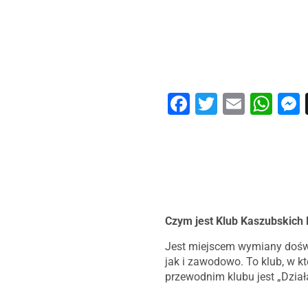
Facebook
Twitter
Email
Wh
Czym jest Klub Kaszubskich 
Jest miejscem wymiany doświ
jak i zawodowo. To klub, w k
przewodnim klubu jest „Działa