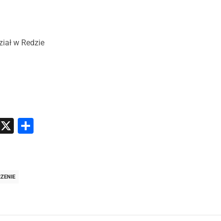
ział w Redzie
atsApp
Messenger
X
Share
ZENIE