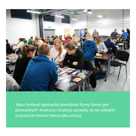
Nasz festiwal zgromadził prawdziwe tłumy fanów gier
planszowych. Konkursy i licytacje sprawiły, że nie zabrakło
oczywiście również dreszczyku emocji.