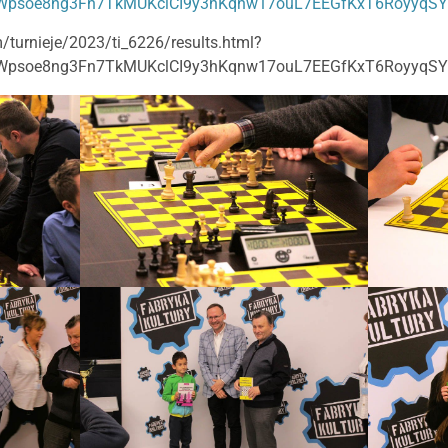
MWpsoe8ng3Fn7TkMUKclCI9y3hKqnw17ouL7EEGfKxT6RoyyqSYp
/turnieje/2023/ti_6226/results.html?
MWpsoe8ng3Fn7TkMUKclCI9y3hKqnw17ouL7EEGfKxT6RoyyqSYp