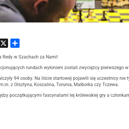
atsApp
Messenger
X
Share
wa Redy w Szachach za Nami!
cjonujących rundach wyłonieni zostali zwycięzcy pierwszego w
czyły 94 osoby. Na liście startowej pojawili się uczestnicy nie ty
.in. z Olsztyna, Koszalina, Torunia, Malborka czy Tczewa.
ędzy początkującymi fascynatami tej królewskiej gry a członka