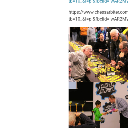
tb=10_&l=pl&fbclid=IwAR2
https://www.chessarbiter.com
tb=10_&l=pl&fbclid=IwAR2