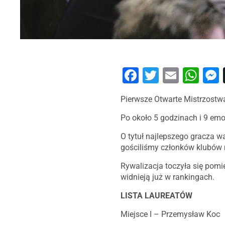
Facebook
Twitter
Email
Wh
Pierwsze Otwarte Mistrzost
Po około 5 godzinach i 9 emo
O tytuł najlepszego gracza wal
gościliśmy członków klubów m
Rywalizacja toczyła się pomi
widnieją już w rankingach.
LISTA LAUREATÓW
Miejsce I – Przemysław Koc