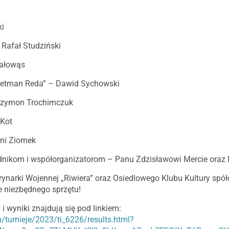
ki
 Rafał Studziński
iałowąs
„Hetman Reda” – Dawid Sychowski
– Szymon Trochimczuk
 Kot
ni Ziomek
nikom i współorganizatorom – Panu Zdzisławowi Mercie oraz 
narki Wojennej „Riwiera” oraz Osiedlowego Klubu Kultury spół
e niezbędnego sprzętu!
i wyniki znajdują się pod linkiem:
/turnieje/2023/ti_6226/results.html?