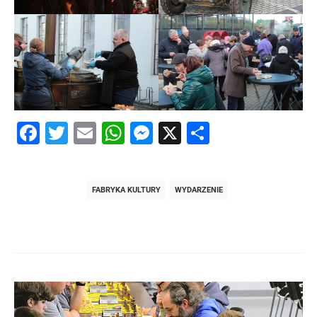
Facebook
Twitter
Email
WhatsApp
Messenger
X
Share
FABRYKA KULTURY
WYDARZENIE
Post
navigation