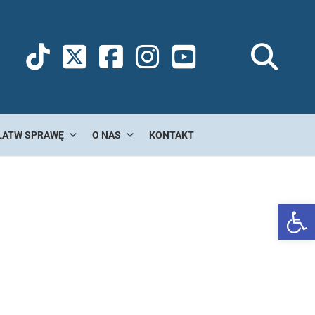
ŁATW SPRAWĘ
O NAS
KONTAKT
Ot