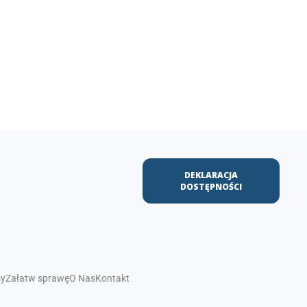
DEKLARACJA
DOSTĘPNOŚCI
sy
Załatw sprawę
O Nas
Kontakt