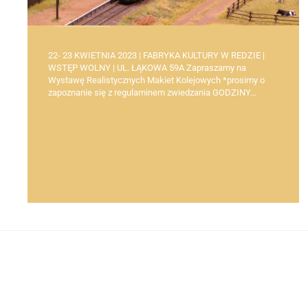
22- 23 KWIETNIA 2023 | FABRYKA KULTURY W REDZIE |
WSTĘP WOLNY | UL. ŁĄKOWA 59A Zapraszamy na
Wystawę Realistycznych Makiet Kolejowych *prosimy o
zapoznanie się z regulaminem zwiedzania GODZINY…