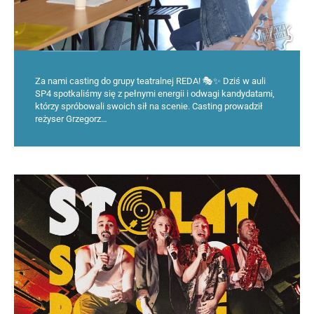
Za nami casting do grupy teatralnej REDA! 🎭✨ Dziś w auli
SP4 spotkaliśmy się z pełnymi energii i odwagi kandydatami,
którzy spróbowali swoich sił na scenie. Casting prowadził
reżyser Grzegorz…