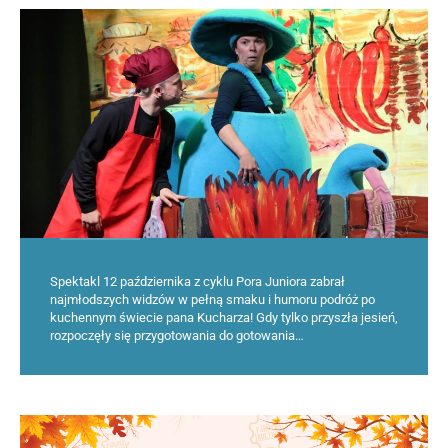
Spektakl 12 października z cyklu Pora Juniora zabrał
najmłodszych widzów w pełną smaku i humoru podróż po
kuchennym świecie pana Kucharza! Gdy tylko przyszła jesień,
rozpoczęły się przygotowania do gotowania…