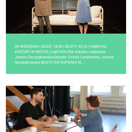
28 WRZEŚNIA | GODZ. 18:00 | BILETY 65 ZŁ | FABRYKA
KULTURY W REDZIE | ŁĄKOWA 59A Autorka i reżyseria:
Joanna SzczepkowskaObsada: Dorota Landowska, Joanna
Szczepkowska BILETY DO KUPIENIA W…