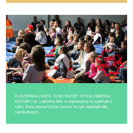
9 LISTOPADA | GODZ. 10:30 | WSTĘP: 15 PLN | FABRYKA
KULTURY | UL. ŁĄKOWA 59A 📣 Zapraszamy na spektakl z
cyklu „Pora Juniora”!„Pora Juniora” to cykl spektakli dla
najmłodszych…