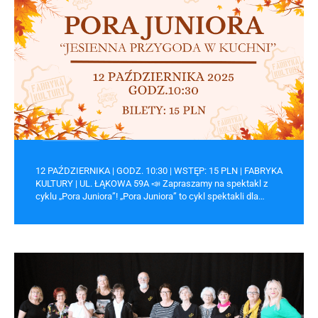
12 PAŹDZIERNIKA | GODZ. 10:30 | WSTĘP: 15 PLN | FABRYKA
KULTURY | UL. ŁĄKOWA 59A 📣 Zapraszamy na spektakl z
cyklu „Pora Juniora”! „Pora Juniora” to cykl spektakli dla…