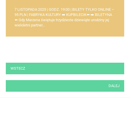
7 LISTOPADA 2025 | GODZ. 19:00 | BILETY TYLKO ONLINE –
95 PLN | FABRYKA KULTURY ➡️ KUPBILECIK⬅️ ➡️ BILETYNA
⬅️ Gdy Marzena świętuje trzydzieste dziewiąte urodziny jej
wieloletni partner…
Stronicowanie
WSTECZ
wpisów
DALEJ