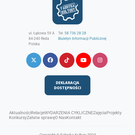
ul. Łąkowa 59 A
Tel:
58 736 28 28
84-240
Reda
Biuletyn Informacji Publicznej
Polska
DEKLARACJA
DOSTĘPNOŚCI
Aktualności
Relacje
WYDARZENIA CYKLICZNE
Zajęcia
Projekty
Konkursy
Załatw sprawę
O Nas
Kontakt
Copyright © Fabryka Kultury 2024