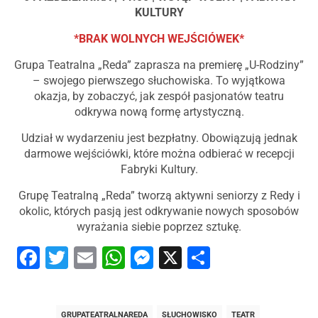
KULTURY
*BRAK WOLNYCH WEJŚCIÓWEK*
Grupa Teatralna „Reda” zaprasza na premierę „U-Rodziny”
– swojego pierwszego słuchowiska. To wyjątkowa
okazja, by zobaczyć, jak zespół pasjonatów teatru
odkrywa nową formę artystyczną.
Udział w wydarzeniu jest bezpłatny. Obowiązują jednak
darmowe wejściówki, które można odbierać w recepcji
Fabryki Kultury.
Grupę Teatralną „Reda” tworzą aktywni seniorzy z Redy i
okolic, których pasją jest odkrywanie nowych sposobów
wyrażania siebie poprzez sztukę.
Facebook
Twitter
Email
WhatsApp
Messenger
X
Share
GRUPATEATRALNAREDA
SŁUCHOWISKO
TEATR