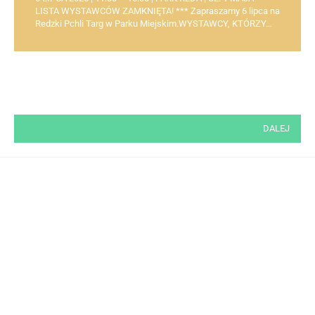
LISTA WYSTAWCÓW ZAMKNIĘTA! *** Zapraszamy 6 lipca na
Redzki Pchli Targ w Parku Miejskim.WYSTAWCY, KTÓRZY…
Stronicowanie
DALEJ
wpisów