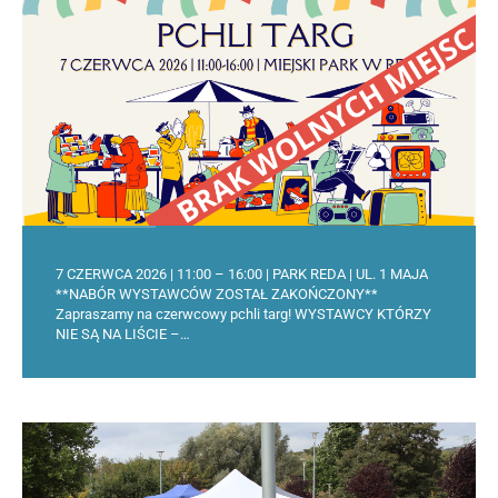
7 CZERWCA 2026 | 11:00 – 16:00 | PARK REDA | UL. 1 MAJA
**NABÓR WYSTAWCÓW ZOSTAŁ ZAKOŃCZONY**
Zapraszamy na czerwcowy pchli targ! WYSTAWCY KTÓRZY
NIE SĄ NA LIŚCIE –…