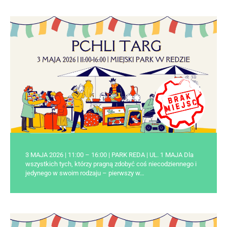
3 MAJA 2026 | 11:00 – 16:00 | PARK REDA | UL. 1 MAJA Dla
wszystkich tych, którzy pragną zdobyć coś niecodziennego i
jedynego w swoim rodzaju – pierwszy w…