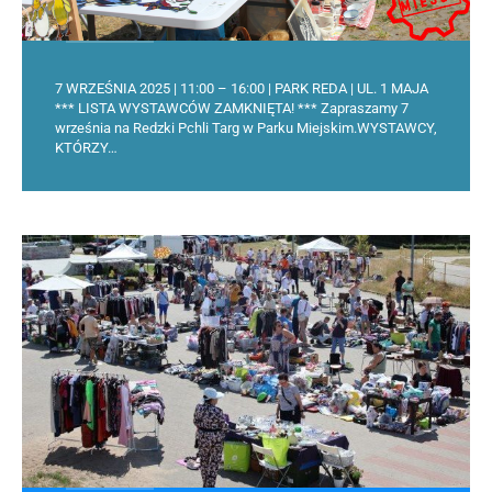
7 WRZEŚNIA 2025 | 11:00 – 16:00 | PARK REDA | UL. 1 MAJA
*** LISTA WYSTAWCÓW ZAMKNIĘTA! *** Zapraszamy 7
września na Redzki Pchli Targ w Parku Miejskim.WYSTAWCY,
KTÓRZY…