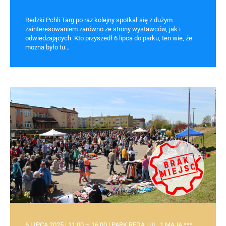
Redzki Pchli Targ po raz kolejny spotkał się z dużym
zainteresowaniem zarówno ze strony wystawców, jak i
odwiedzających. Kto przyszedł 6 lipca do parku, ten wie, że
można było tu…
6 LIPCA 2025 | 11:00 – 16:00 | PARK REDA | UL. 1 MAJA ***