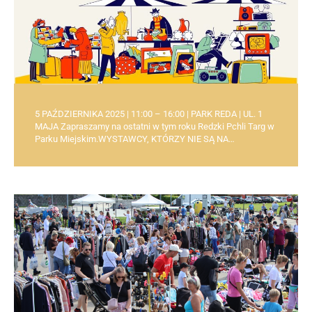
5 PAŹDZIERNIKA 2025 | 11:00 – 16:00 | PARK REDA | UL. 1
MAJA Zapraszamy na ostatni w tym roku Redzki Pchli Targ w
Parku Miejskim.WYSTAWCY, KTÓRZY NIE SĄ NA…