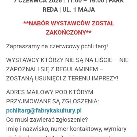
7 CZERWCA 2026 | 11:00 – 16:00 | PARK
REDA | UL. 1 MAJA
**NABÓR WYSTAWCÓW ZOSTAŁ
ZAKOŃCZONY**
Zapraszamy na czerwcowy pchli targ!
WYSTAWCY KTÓRZY NIE SĄ NA LIŚCIE – NIE
ZAPOZNALI SIĘ Z REGULAMINEM –
ZOSTANĄ USUNIĘCI Z TERENU IMPREZY!
ADRES MAILOWY POD KTÓRYM
PRZYJMOWANE SĄ ZGŁOSZENIA:
pchlitarg@fabrykakultury.pl
Co musi zawierać zgłoszenie?
Imię i nazwisko, numer kontaktowy, wymiary