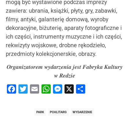
mogą być wystawione podczas imprezy
zawiera: ubrania, książki, płyty, gry, zabawki,
filmy, antyki, galanterię domową, wyroby
dekoracyjne, biżuterię, aparaty fotograficzne i
ich części, instrumenty muzyczne i ich części,
rekwizyty wojskowe, drobne rękodzieło,
przedmioty kolekcjonerskie, obrazy.
𝑶𝒓𝒈𝒂𝒏𝒊𝒛𝒂𝒕𝒐𝒓𝒆𝒎 𝒘𝒚𝒅𝒂𝒓𝒛𝒆𝒏𝒊𝒂 𝒋𝒆𝒔𝒕 𝑭𝒂𝒃𝒓𝒚𝒌𝒂 𝑲𝒖𝒍𝒕𝒖𝒓𝒚
𝒘 𝑹𝒆𝒅𝒛𝒊𝒆
Facebook
Twitter
Email
WhatsApp
Messenger
X
Share
PARK
PCHLITARG
WYDARZENIE