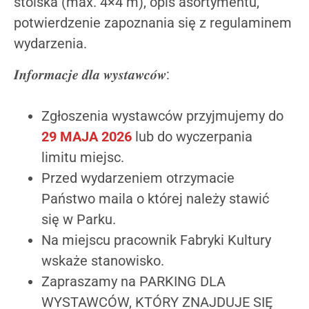
stoiska (max. 4×4 m), opis asortymentu,
potwierdzenie zapoznania się z regulaminem
wydarzenia.
𝑰𝒏𝒇𝒐𝒓𝒎𝒂𝒄𝒋𝒆 𝒅𝒍𝒂 𝒘𝒚𝒔𝒕𝒂𝒘𝒄𝒐́𝒘:
Zgłoszenia wystawców przyjmujemy do
29 MAJA 2026
lub do wyczerpania
limitu miejsc.
Przed wydarzeniem otrzymacie
Państwo maila o której należy stawić
się w Parku.
Na miejscu pracownik Fabryki Kultury
wskaże stanowisko.
Zapraszamy na PARKING DLA
WYSTAWCÓW, KTÓRY ZNAJDUJE SIĘ