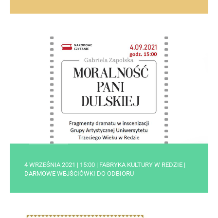
4 WRZEŚNIA 2021 | 15:00 | FABRYKA KULTURY W REDZIE |
DARMOWE WEJŚCIÓWKI DO ODBIORU