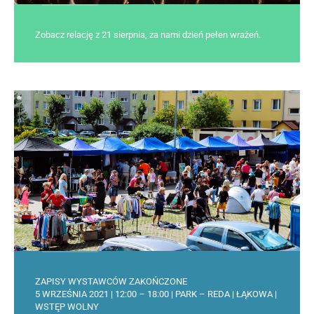
Zobacz relację z 21 sierpnia, za nami dzień pełen wrażeń.
ZAPISY WYSTAWCÓW ZAKOŃCZONE
5 WRZEŚNIA 2021 | 12:00 – 18:00 | PARK – REDA | ŁĄKOWA |
WSTĘP WOLNY