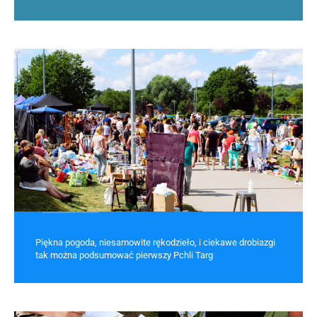
Piękna pogoda, niesamowite rękodzieło, i ciekawe drobiazgi
tak można podsumować pierwszy Pchli Targ