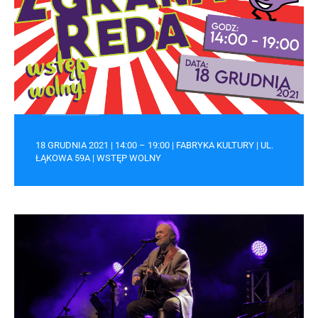
18 GRUDNIA 2021 | 14:00 – 19:00 | FABRYKA KULTURY | UL.
ŁĄKOWA 59A | WSTĘP WOLNY