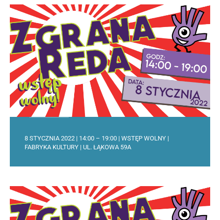
8 STYCZNIA 2022 | 14:00 – 19:00 | WSTĘP WOLNY |
FABRYKA KULTURY | UL. ŁĄKOWA 59A