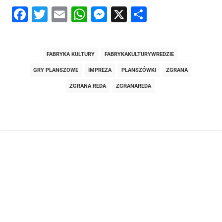
Facebook
Twitter
Email
WhatsApp
Messenger
X
Share
FABRYKA KULTURY
FABRYKAKULTURYWREDZIE
GRY PLANSZOWE
IMPREZA
PLANSZÓWKI
ZGRANA
ZGRANA REDA
ZGRANAREDA