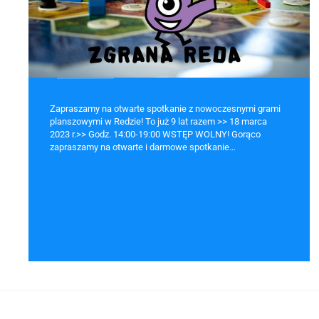
Zapraszamy na otwarte spotkanie z nowoczesnymi grami
planszowymi w Redzie! To już 9 lat razem >> 18 marca
2023 r.>> Godz. 14:00-19:00 WSTĘP WOLNY! Gorąco
zapraszamy na otwarte i darmowe spotkanie…