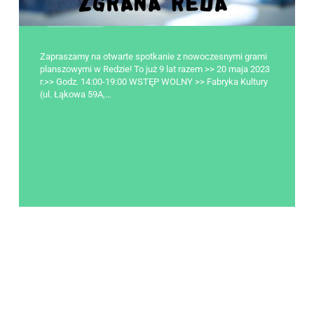
Zapraszamy na otwarte spotkanie z nowoczesnymi grami
planszowymi w Redzie! To już 9 lat razem >> 20 maja 2023
r.>> Godz. 14:00-19:00 WSTĘP WOLNY >> Fabryka Kultury
(ul. Łąkowa 59A,…