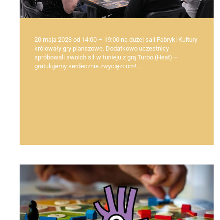
20 maja 2023 od 14:00 – 19:00 na dużej sali Fabryki Kultury
królowały gry planszowe. Dodatkowo uczestnicy
spróbowali swoich sił w tunieju z grą Turbo (Heat) –
gratulujemy serdecznie zwycięzcom!…