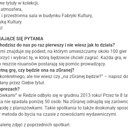
e tytuły w kolekcji,
 atmosfera,
 i przestronna sala w budynku Fabryki Kultury,
yką Kultury.
i!
IAJĄCE SIĘ PYTANIA
hodzisz do nas po raz pierwszy i nie wiesz jak to działa?
ami znajduje się podest, na którym umieszczamy około 100 gie
orzyć i wybrać tę, w którą będziecie chcieli zagrać. Każda gra, w 
 w reszcie niuansów postarają się pomóc prowadzący.
tną grę, czy będzie ona na zGranej?
onkretnego, ale nie wiesz czy „na zGranej będzie?” – napisz 
ny przez Ciebie tytuł.
mprezach?
ówkami” w Redzie odbyło się w grudniu 2013 roku! Przez te 8 
ja nie spadała poniżej 50 osób. Na zGranej odnajdą się zarówno 
godę z planszówkami. Takie spotkania to także doskonały spos
 metoda do bycia na czasie z nowościami wydawniczymi.
alerię zdjęć z poprzednich spotkań: