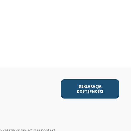
DEKLARACJA
DOSTĘPNOŚCI
sy
Załatw sprawę
O Nas
Kontakt