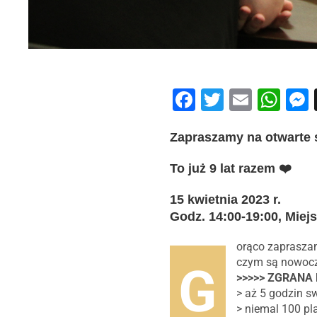
Facebook
Twitter
Email
Wh
Zapraszamy na otwarte 
To już 9 lat razem ❤️
15 kwietnia 2023 r.
Godz. 14:00-19:00, Miej
orąco zapraszam
czym są nowocze
G
>>>>> ZGRANA 
> aż 5 godzin s
> niemal 100 p