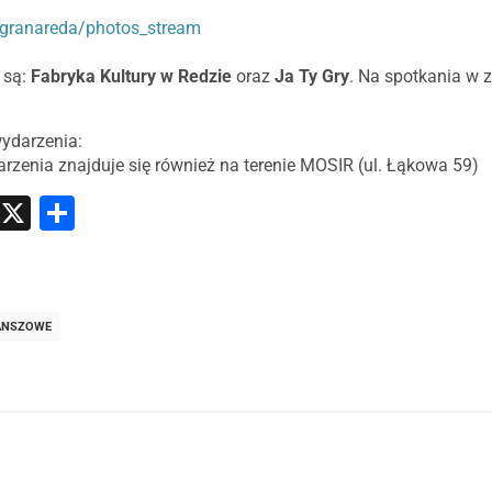
granareda/photos_stream
 są:
Fabryka Kultury w Redzie
oraz
Ja Ty Gry
. Na spotkania w
wydarzenia:
rzenia znajduje się również na terenie MOSIR (ul. Łąkowa 59)
atsApp
Messenger
X
Share
ANSZOWE