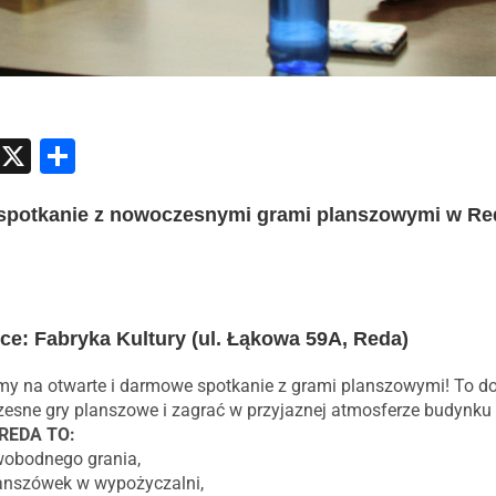
atsApp
Messenger
X
Share
spotkanie z nowoczesnymi grami planszowymi w Re
sce: Fabryka Kultury (ul. Łąkowa 59A, Reda)
y na otwarte i darmowe spotkanie z grami planszowymi! To d
sne gry planszowe i zagrać w przyjaznej atmosferze budynku F
REDA TO:
wobodnego grania,
lanszówek w wypożyczalni,