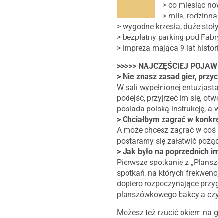
> co miesiąc now
> miła, rodzinna
> wygodne krzesła, duże stoły
> bezpłatny parking pod Fabr
> impreza mająca 9 lat histori
>>>>> NAJCZĘŚCIEJ POJAW
> Nie znasz zasad gier, przyc
W sali wypełnionej entuzjast
podejść, przyjrzeć im się, otw
posiada polską instrukcję, a
> Chciałbym zagrać w konkre
A może chcesz zagrać w coś k
postaramy się załatwić pożąda
> Jak było na poprzednich i
Pierwsze spotkanie z „Plansz
spotkań, na których frekwenc
dopiero rozpoczynające przy
planszówkowego bakcyla czy
Możesz też rzucić okiem na g