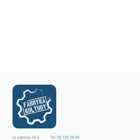
ul. Łąkowa 59 A
Tel:
58 736 28 28