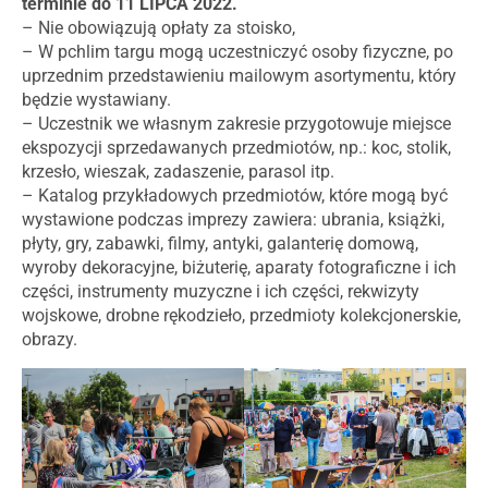
terminie do 11 LIPCA 2022.
– Nie obowiązują opłaty za stoisko,
– W pchlim targu mogą uczestniczyć osoby fizyczne, po
uprzednim przedstawieniu mailowym asortymentu, który
będzie wystawiany.
– Uczestnik we własnym zakresie przygotowuje miejsce
ekspozycji sprzedawanych przedmiotów, np.: koc, stolik,
krzesło, wieszak, zadaszenie, parasol itp.
– Katalog przykładowych przedmiotów, które mogą być
wystawione podczas imprezy zawiera: ubrania, książki,
płyty, gry, zabawki, filmy, antyki, galanterię domową,
wyroby dekoracyjne, biżuterię, aparaty fotograficzne i ich
części, instrumenty muzyczne i ich części, rekwizyty
wojskowe, drobne rękodzieło, przedmioty kolekcjonerskie,
obrazy.