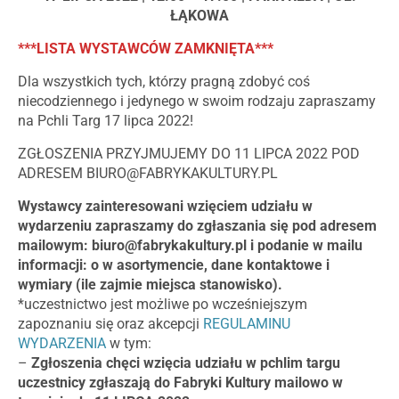
ŁĄKOWA
***LISTA WYSTAWCÓW ZAMKNIĘTA***
Dla wszystkich tych, którzy pragną zdobyć coś
niecodziennego i jedynego w swoim rodzaju zapraszamy
na Pchli Targ 17 lipca 2022!
ZGŁOSZENIA PRZYJMUJEMY DO 11 LIPCA 2022 POD
ADRESEM
BIURO@FABRYKAKULTURY.PL
Wystawcy zainteresowani wzięciem udziału w
wydarzeniu zapraszamy do zgłaszania się pod adresem
mailowym:
biuro@fabrykakultury.pl
i podanie w mailu
informacji: o w asortymencie, dane kontaktowe i
wymiary (ile zajmie miejsca stanowisko).
*uczestnictwo jest możliwe po wcześniejszym
zapoznaniu się oraz akcepcji
REGULAMINU
WYDARZENIA
w tym:
–
Zgłoszenia chęci wzięcia udziału w pchlim targu
uczestnicy zgłaszają do Fabryki Kultury mailowo w