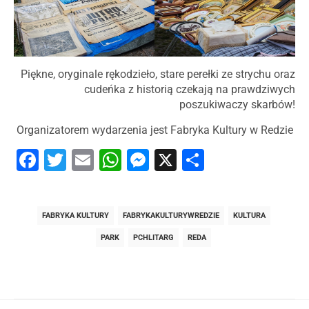
Piękne, oryginale rękodzieło, stare perełki ze strychu oraz
cudeńka z historią czekają na prawdziwych
poszukiwaczy skarbów!
Organizatorem wydarzenia jest Fabryka Kultury w Redzie
Facebook
Twitter
Email
WhatsApp
Messenger
X
Share
FABRYKA KULTURY
FABRYKAKULTURYWREDZIE
KULTURA
PARK
PCHLITARG
REDA