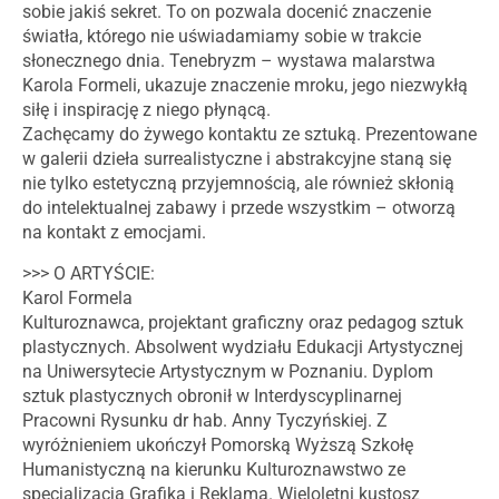
sobie jakiś sekret. To on pozwala docenić znaczenie
światła, którego nie uświadamiamy sobie w trakcie
słonecznego dnia. Tenebryzm – wystawa malarstwa
Karola Formeli, ukazuje znaczenie mroku, jego niezwykłą
siłę i inspirację z niego płynącą.
Zachęcamy do żywego kontaktu ze sztuką. Prezentowane
w galerii dzieła surrealistyczne i abstrakcyjne staną się
nie tylko estetyczną przyjemnością, ale również skłonią
do intelektualnej zabawy i przede wszystkim – otworzą
na kontakt z emocjami.
>>> O ARTYŚCIE:
Karol Formela
Kulturoznawca, projektant graficzny oraz pedagog sztuk
plastycznych. Absolwent wydziału Edukacji Artystycznej
na Uniwersytecie Artystycznym w Poznaniu. Dyplom
sztuk plastycznych obronił w Interdyscyplinarnej
Pracowni Rysunku dr hab. Anny Tyczyńskiej. Z
wyróżnieniem ukończył Pomorską Wyższą Szkołę
Humanistyczną na kierunku Kulturoznawstwo ze
specjalizacją Grafika i Reklama. Wieloletni kustosz