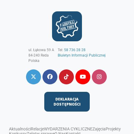
ul. Łąkowa 59 A
Tel:
58 736 28 28
84-240
Reda
Biuletyn Informacji Publicznej
Polska
DEKLARACJA
DOSTĘPNOŚCI
Aktualności
Relacje
WYDARZENIA CYKLICZNE
Zajęcia
Projekty
Konkursy
Załatw sprawę
O Nas
Kontakt