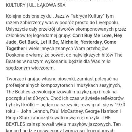
KULTURY | UL. ŁĄKOWA 59A
Kolejna odsłona cyklu „Jazz w Fabryce Kultury” tym
razem zabierzemy was w podróż prosto do Liverpoolu.
Usłyszycie cały przekrój utworów skomponowanych przez
członków tej legendarnej grupy:
Can’t Buy Me Love, Hey
Jude, Get Back, Let It Be, Michelle, Yesterday, Come
Together
i wiele innych znanych Wam przebojów.
Doskonale wiemy, że powrót do największych hitów The
Beatles w naszym wykonaniu będzie dla Was miło
spędzonym wieczorem.
Tworząc i grając własne piosenki, zamiast polegać na
profesjonalnych kompozytorach i muzykach sesyjnych,
The Beatles zrewolucjonizowali muzykę pop i rock na
początku lat 60-tych. Choć ich czas w świetle reflektorów
był zbyt krótki – będąc na szczycie, rozwiązali się w 1970
roku – John Lennon, Paul McCartney, George Harrison i
Ringo Starr zapoczątkowali nową erę muzyki. THE
BEATLES zainspirowali wielu muzyków jazzowych. Ten
koncert będzie poświęcony twórczości legendarnych