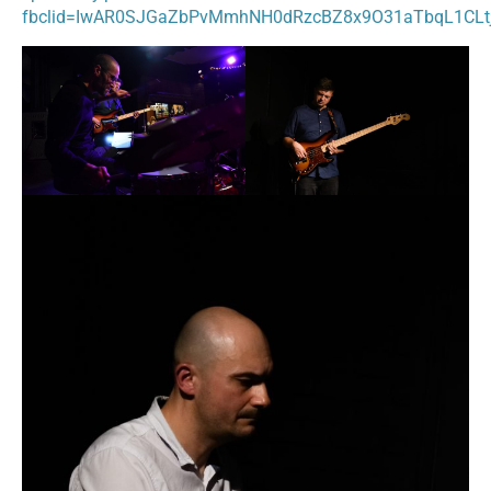
fbclid=IwAR0SJGaZbPvMmhNH0dRzcBZ8x9O31aTbqL1CL