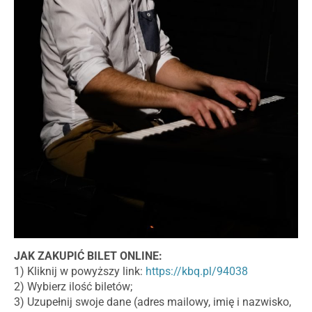
JAK ZAKUPIĆ BILET ONLINE:
1) Kliknij w powyższy link:
https://kbq.pl/94038
2) Wybierz ilość biletów;
3) Uzupełnij swoje dane (adres mailowy, imię i nazwisko,