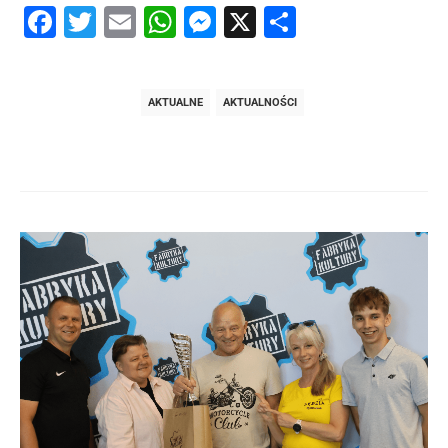
Facebook
Twitter
Email
WhatsApp
Messenger
X
Share
AKTUALNE
AKTUALNOŚCI
Post
navigation
post