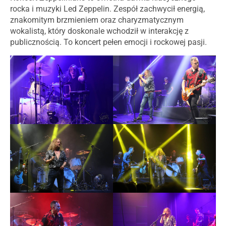
rocka i muzyki Led Zeppelin. Zespół zachwycił energią,
znakomitym brzmieniem oraz charyzmatycznym
wokalistą, który doskonale wchodził w interakcję z
publicznością. To koncert pełen emocji i rockowej pasji.