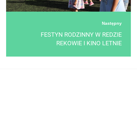
Następny
FESTYN RODZINNY W REDZIE
REKOWIE I KINO LETNIE