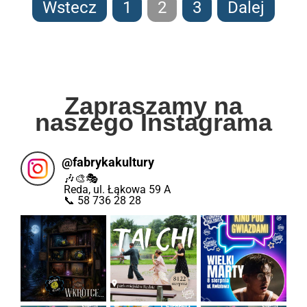
Wstecz
1
2
3
Dalej
Zapraszamy na
naszego Instagrama
@
fabrykakultury
🎶🎨🎭
Reda, ul. Łąkowa 59 A
📞 58 736 28 28