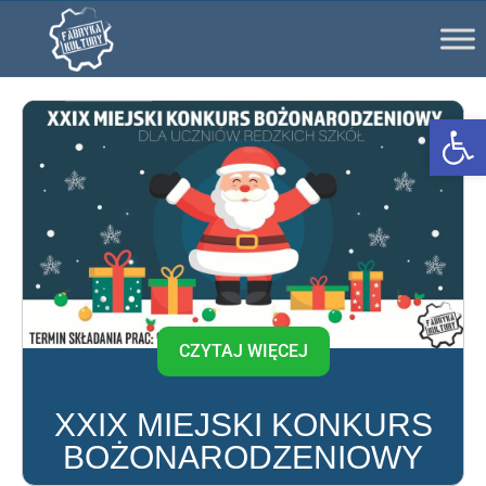
Ot
CZYTAJ WIĘCEJ
XXIX MIEJSKI KONKURS
BOŻONARODZENIOWY