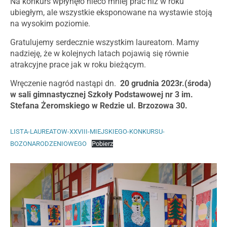
Na konkurs wpłynęło nieco mniej prac niż w roku
ubiegłym, ale wszystkie eksponowane na wystawie stoją
na wysokim poziomie.
Gratulujemy serdecznie wszystkim laureatom. Mamy
nadzieję, że w kolejnych latach pojawią się równie
atrakcyjne prace jak w roku bieżącym.
Wręczenie nagród nastąpi dn.
20 grudnia 2023r.(środa)
w sali gimnastycznej Szkoły Podstawowej nr 3 im.
Stefana Żeromskiego w Redzie ul. Brzozowa 30.
LISTA-LAUREATOW-XXVIII-MIEJSKIEGO-KONKURSU-
BOZONARODZENIOWEGO
Pobierz