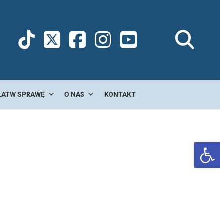
ŁATW SPRAWĘ
O NAS
KONTAKT
Ot