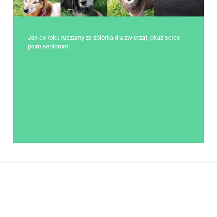
Jak co roku ruszamy ze zbiórką dla zwierząt, okaż serce
psim seniorom!