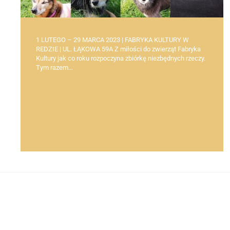
1 LUTEGO – 29 MARCA 2023 | FABRYKA KULTURY W
REDZIE | UL. ŁĄKOWA 59A Z miłości do zwierząt Fabryka
Kultury jak co roku rozpoczyna zbiórkę niezbędnych rzeczy.
Tym razem…