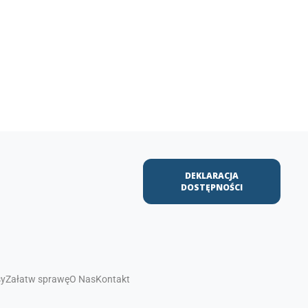
DEKLARACJA
DOSTĘPNOŚCI
sy
Załatw sprawę
O Nas
Kontakt