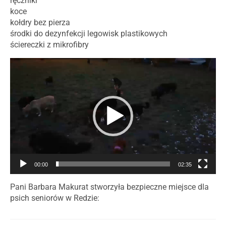
ręczniki
koce
kołdry bez pierza
środki do dezynfekcji legowisk plastikowych
ściereczki z mikrofibry
Odtwarzacz
video
00:00
02:35
Pani Barbara Makurat stworzyła bezpieczne miejsce dla
psich seniorów w Redzie: