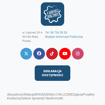
ul. Łąkowa 59 A
Tel:
58 736 28 28
84-240
Reda
Biuletyn Informacji Publicznej
Polska
DEKLARACJA
DOSTĘPNOŚCI
Aktualności
Relacje
WYDARZENIA CYKLICZNE
Zajęcia
Projekty
Konkursy
Załatw sprawę
O Nas
Kontakt