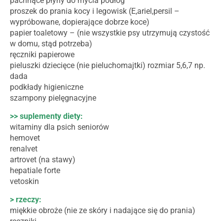
pachnące płyny do mycia podłóg
proszek do prania kocy i legowisk (E,ariel,persil –
wypróbowane, dopierające dobrze koce)
papier toaletowy – (nie wszystkie psy utrzymują czystość
w domu, stąd potrzeba)
ręczniki papierowe
pieluszki dziecięce (nie pieluchomajtki) rozmiar 5,6,7 np.
dada
podkłady higieniczne
szampony pielęgnacyjne
>> suplementy diety:
witaminy dla psich seniorów
hemovet
renalvet
artrovet (na stawy)
hepatiale forte
vetoskin
> rzeczy:
miękkie obroże (nie ze skóry i nadające się do prania)