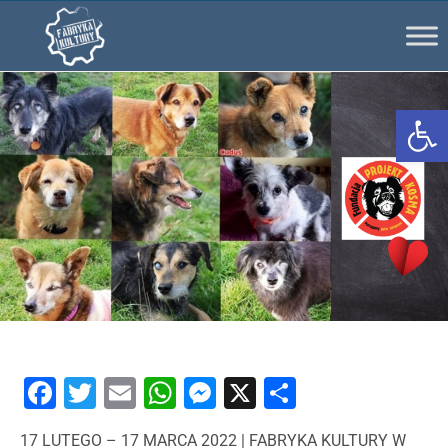
Ot
Facebook
Twitter
Email
WhatsApp
Messenger
X
Share
17 LUTEGO – 17 MARCA 2022 | FABRYKA KULTURY W