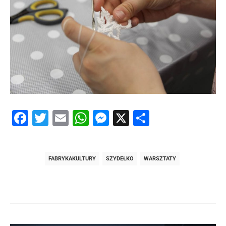
Facebook
Twitter
Email
WhatsApp
Messenger
X
Share
FABRYKAKULTURY
SZYDEŁKO
WARSZTATY