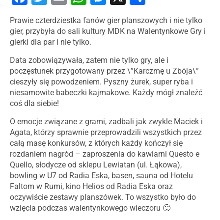
Prawie czterdziestka fanów gier planszowych i nie tylko
gier, przybyła do sali kultury MDK na Walentynkowe Gry i
gierki dla par i nie tylko.
Data zobowiązywała, zatem nie tylko gry, ale i
poczęstunek przygotowany przez \”Karczmę u Zbója\”
cieszyły się powodzeniem. Pyszny żurek, super ryba i
niesamowite babeczki kajmakowe. Każdy mógł znaleźć
coś dla siebie!
O emocje związane z grami, zadbali jak zwykle Maciek i
Agata, którzy sprawnie przeprowadzili wszystkich przez
całą masę konkursów, z których każdy kończył się
rozdaniem nagród – zaproszenia do kawiarni Questo e
Quello, słodycze od sklepu Lewiatan (ul. Łąkowa),
bowling w U7 od Radia Eska, basen, sauna od Hotelu
Faltom w Rumi, kino Helios od Radia Eska oraz
oczywiście zestawy planszówek. To wszystko było do
wzięcia podczas walentynkowego wieczoru 🙂