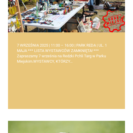
7 WRZEŚNIA 2025 | 11:00 – 16:00 | PARK REDA | UL. 1
MAJA *** LISTA WYSTAWCÓW ZAMKNIĘTA! ***
Zapraszamy 7 września na Redzki Pchli Targ w Parku
Miejskim.WYSTAWCY, KTÓRZY…