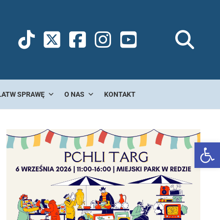
ŁATW SPRAWĘ
O NAS
KONTAKT
Ot