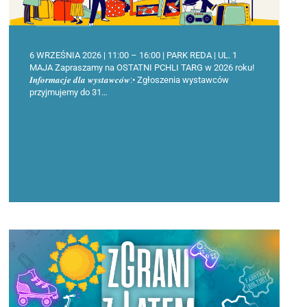
6 WRZEŚNIA 2026 | 11:00 – 16:00 | PARK REDA | UL. 1
MAJA Zapraszamy na OSTATNI PCHLI TARG w 2026 roku!
𝑰𝒏𝒇𝒐𝒓𝒎𝒂𝒄𝒋𝒆 𝒅𝒍𝒂 𝒘𝒚𝒔𝒕𝒂𝒘𝒄𝒐́𝒘:• Zgłoszenia wystawców
przyjmujemy do 31…