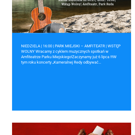
NIEDZIELA | 16:00 | PARK MIEJSKI – AMFITEATR | WSTĘP
WOLNY Wracamy z cyklem muzycznych spotkań w
Amfiteatrze Parku Miejskiego!Zaczynamy już 6 lipca !!!W
tym roku koncerty „Kameralnej Redy odbywać…