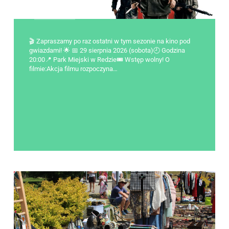
🎬 Zapraszamy po raz ostatni w tym sezonie na kino pod
gwiazdami! 🌟 📅 29 sierpnia 2026 (sobota)🕘 Godzina
20:00📍 Park Miejski w Redzie🎟 Wstęp wolny! O
filmie:Akcja filmu rozpoczyna…