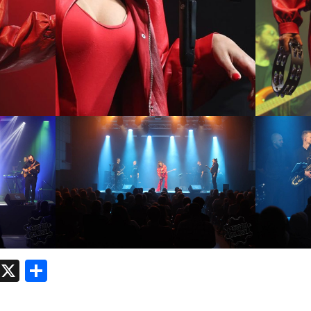
atsApp
Messenger
X
Share