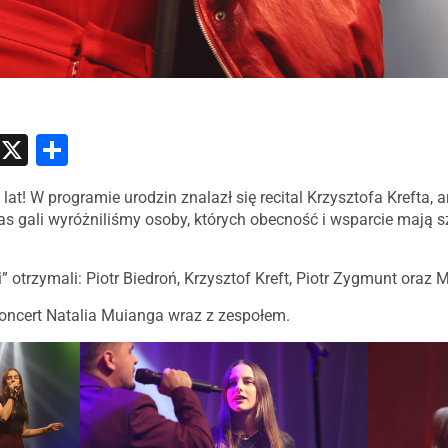
atsApp
Messenger
X
Share
as gali wyróżniliśmy osoby, których obecność i wsparcie mają 
i” otrzymali: Piotr Biedroń, Krzysztof Kreft, Piotr Zygmunt oraz
oncert Natalia Muianga wraz z zespołem.