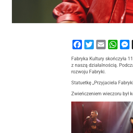
Facebook
Twitter
Email
Wh
Fabryka Kultury skończyła 11 lat! W programie urodzin znalazł się recital Krzysztofa Krefta, artysty od dawna związanego
z naszą działalnością. Podcz
rozwoju Fabryki.
Statuetkę „Przyjaciela Fabryk
Zwieńczeniem wieczoru był k