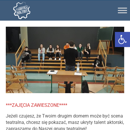
Ot
***ZAJĘCIA
ZAWIESZONE****
Jeżeli czujesz, że Twoim drugim domem może być scena
teatralna, chcesz się pokazać, masz ukryty talent aktorski,
zapraszamy do Naszej grupy teatralnej!