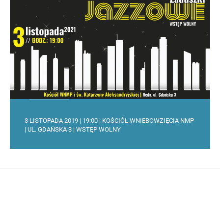
3 LISTOPADA 2019 | 19:00 | KOŚCIÓŁ WNIEBOWZIĘCIA NMP
| UL. GDAŃSKA 3 | WSTĘP WOLNY