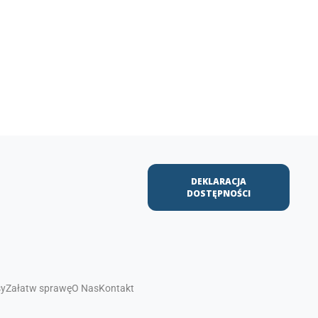
DEKLARACJA
DOSTĘPNOŚCI
sy
Załatw sprawę
O Nas
Kontakt