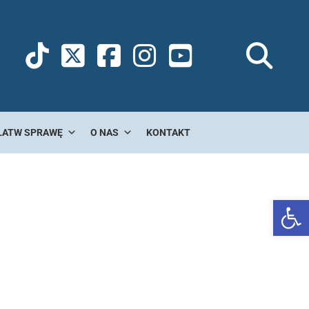
ŁATW SPRAWĘ
O NAS
KONTAKT
Ot