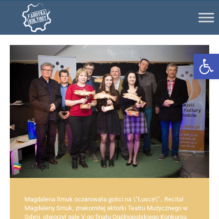
Ot
Magdalena Smuk oczarowała gości na \”Łusce\”.. Recital
Magdaleny Smuk, znakomitej aktorki Teatru Muzycznego w
Gdyni, otworzył galę V-go finału Ogólnopolskiego Konkursu