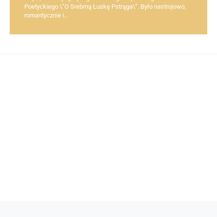
Poetyckiego \”O Srebrną Łuskę Pstrąga\”. Było nastrojowo,
romantycznie i…