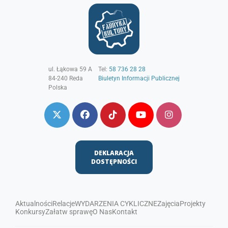
ul. Łąkowa 59 A
Tel:
58 736 28 28
84-240
Reda
Biuletyn Informacji Publicznej
Polska
DEKLARACJA
DOSTĘPNOŚCI
Aktualności
Relacje
WYDARZENIA CYKLICZNE
Zajęcia
Projekty
Konkursy
Załatw sprawę
O Nas
Kontakt