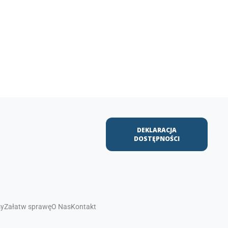
DEKLARACJA
DOSTĘPNOŚCI
sy
Załatw sprawę
O Nas
Kontakt