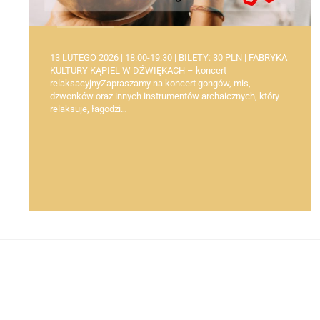
13 LUTEGO 2026 | 18:00-19:30 | BILETY: 30 PLN | FABRYKA
KULTURY KĄPIEL W DŹWIĘKACH – koncert
relaksacyjnyZapraszamy na koncert gongów, mis,
dzwonków oraz innych instrumentów archaicznych, który
relaksuje, łagodzi…