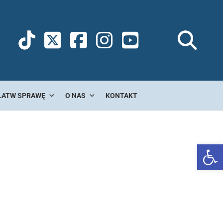
ŁATW SPRAWĘ
O NAS
KONTAKT
Ot