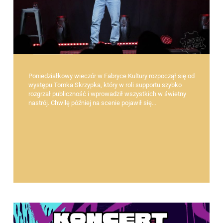
Poniedziałkowy wieczór w Fabryce Kultury rozpoczął się od
występu Tomka Skrzypka, który w roli supportu szybko
rozgrzał publiczność i wprowadził wszystkich w świetny
nastrój. Chwilę później na scenie pojawił się…