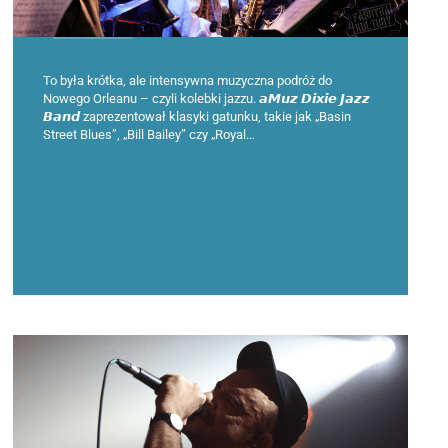
To była krótka, ale intensywna muzyczna podróż do
Nowego Orleanu – czyli kolebki jazzu. 𝙖𝙈𝙪𝙯 𝘿𝙞𝙭𝙞𝙚 𝙅𝙖𝙯𝙯
𝘽𝙖𝙣𝙙 zaprezentował klasyki gatunku, takie jak „Basin
Street Blues”, „Bill Bailey” czy „Royal…