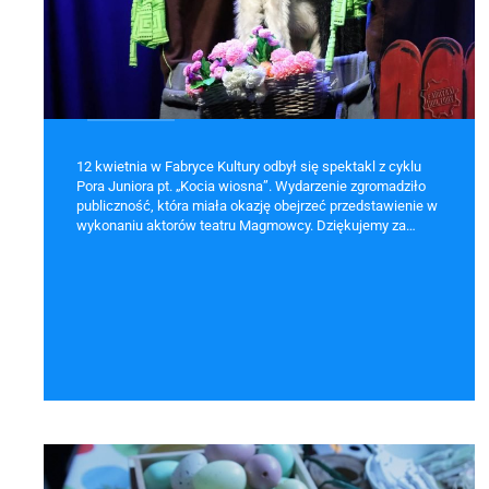
12 kwietnia w Fabryce Kultury odbył się spektakl z cyklu
Pora Juniora pt. „Kocia wiosna”. Wydarzenie zgromadziło
publiczność, która miała okazję obejrzeć przedstawienie w
wykonaniu aktorów teatru Magmowcy. Dziękujemy za…