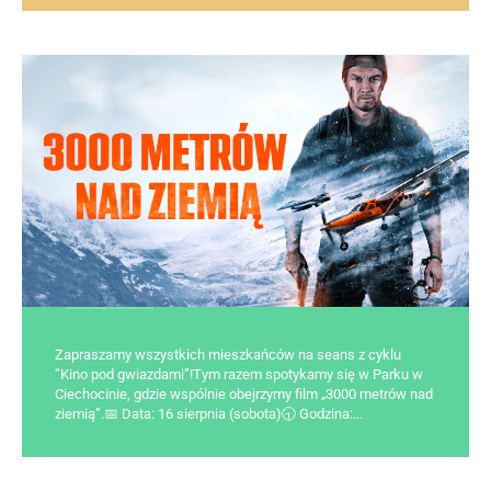
Zapraszamy wszystkich mieszkańców na seans z cyklu
“Kino pod gwiazdami”!Tym razem spotykamy się w Parku w
Ciechocinie, gdzie wspólnie obejrzymy film „3000 metrów nad
ziemią”.📅 Data: 16 sierpnia (sobota)🕤 Godzina:…