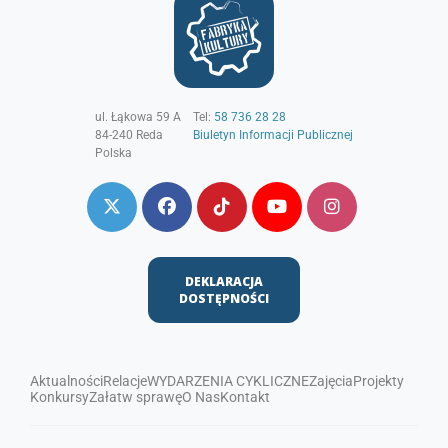
ul. Łąkowa 59 A
Tel:
58 736 28 28
84-240
Reda
Biuletyn Informacji Publicznej
Polska
DEKLARACJA
DOSTĘPNOŚCI
Aktualności
Relacje
WYDARZENIA CYKLICZNE
Zajęcia
Projekty
Konkursy
Załatw sprawę
O Nas
Kontakt