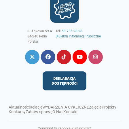
ul. Łąkowa 59 A
Tel:
58 736 28 28
84-240
Reda
Biuletyn Informacji Publicznej
Polska
DEKLARACJA
DOSTĘPNOŚCI
Aktualności
Relacje
WYDARZENIA CYKLICZNE
Zajęcia
Projekty
Konkursy
Załatw sprawę
O Nas
Kontakt
Copyright © Fabryka Kultury 2024