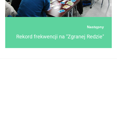
Następny
Rekord frekwencji na "Zgranej Redzie"