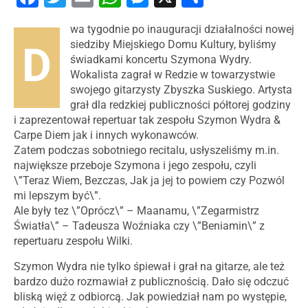
wa tygodnie po inauguracji działalności nowej
D
siedziby Miejskiego Domu Kultury, byliśmy
świadkami koncertu Szymona Wydry.
Wokalista zagrał w Redzie w towarzystwie
swojego gitarzysty Zbyszka Suskiego. Artysta
grał dla redzkiej publiczności półtorej godziny
i zaprezentował repertuar tak zespołu Szymon Wydra &
Carpe Diem jak i innych wykonawców.
Zatem podczas sobotniego recitalu, usłyszeliśmy m.in.
największe przeboje Szymona i jego zespołu, czyli
\”Teraz Wiem, Bezczas, Jak ja jej to powiem czy Pozwól
mi lepszym być\”.
Ale były tez \”Oprócz\” – Maanamu, \”Zegarmistrz
Światła\” – Tadeusza Woźniaka czy \”Beniamin\” z
repertuaru zespołu Wilki.
Szymon Wydra nie tylko śpiewał i grał na gitarze, ale też
bardzo dużo rozmawiał z publicznością. Dało się odczuć
bliską więź z odbiorcą. Jak powiedział nam po występie,