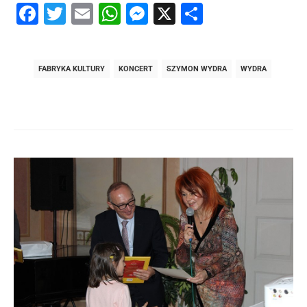
Facebook
Twitter
Email
WhatsApp
Messenger
X
Share
FABRYKA KULTURY
KONCERT
SZYMON WYDRA
WYDRA
Post
navigation
post