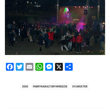
Facebook
Twitter
Email
WhatsApp
Messenger
X
Share
2020
FABRYKAKULTURYWREDZIE
SYLWESTER