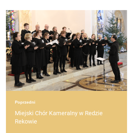
Post
navigation
post
Poprzedni
Miejski Chór Kameralny w Redzie
Rekowie