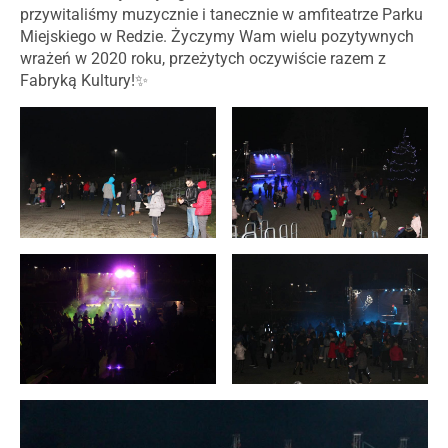
przywitaliśmy muzycznie i tanecznie w amfiteatrze Parku
Miejskiego w Redzie. Życzymy Wam wielu pozytywnych
wrażeń w 2020 roku, przeżytych oczywiście razem z
Fabryką Kultury!✨