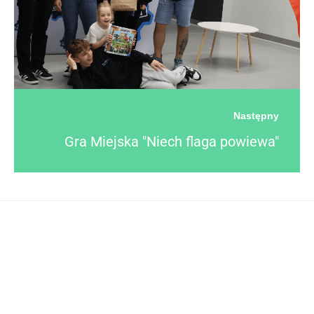
Następny
Gra Miejska "Niech flaga powiewa"