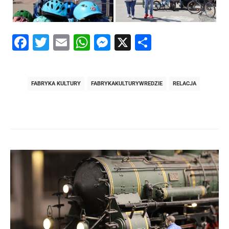
Facebook
Twitter
Email
WhatsApp
Messenger
X
Share
FABRYKA KULTURY
FABRYKAKULTURYWREDZIE
RELACJA
Post
navigation
post