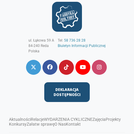
ul. Łąkowa 59 A
Tel:
58 736 28 28
84-240
Reda
Biuletyn Informacji Publicznej
Polska
DEKLARACJA
DOSTĘPNOŚCI
Aktualności
Relacje
WYDARZENIA CYKLICZNE
Zajęcia
Projekty
Konkursy
Załatw sprawę
O Nas
Kontakt