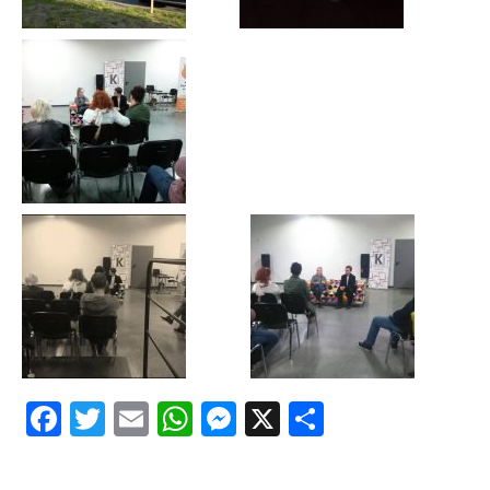
Facebook
Twitter
Email
WhatsApp
Messenger
X
Share