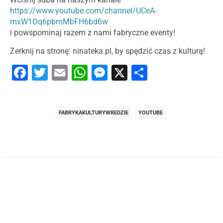
https://www.youtube.com/channel/UCeA-
mxW1Oq6pbmMbFH6bd6w
i powspominaj razem z nami fabryczne eventy!
Zerknij na stronę: ninateka.pl, by spędzić czas z kulturą!
Facebook
Twitter
Email
WhatsApp
Messenger
X
Share
FABRYKAKULTURYWREDZIE
YOUTUBE