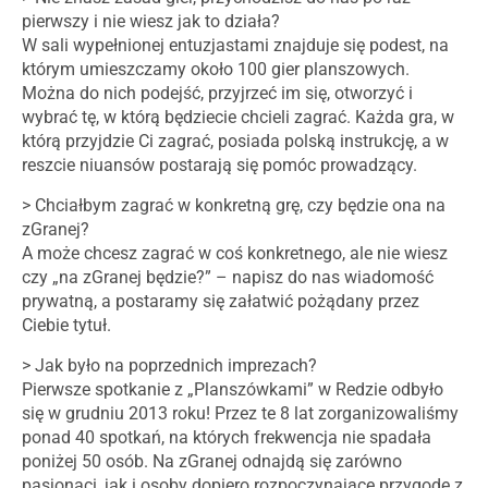
pierwszy i nie wiesz jak to działa?
W sali wypełnionej entuzjastami znajduje się podest, na
którym umieszczamy około 100 gier planszowych.
Można do nich podejść, przyjrzeć im się, otworzyć i
wybrać tę, w którą będziecie chcieli zagrać. Każda gra, w
którą przyjdzie Ci zagrać, posiada polską instrukcję, a w
reszcie niuansów postarają się pomóc prowadzący.
> Chciałbym zagrać w konkretną grę, czy będzie ona na
zGranej?
A może chcesz zagrać w coś konkretnego, ale nie wiesz
czy „na zGranej będzie?” – napisz do nas wiadomość
prywatną, a postaramy się załatwić pożądany przez
Ciebie tytuł.
> Jak było na poprzednich imprezach?
Pierwsze spotkanie z „Planszówkami” w Redzie odbyło
się w grudniu 2013 roku! Przez te 8 lat zorganizowaliśmy
ponad 40 spotkań, na których frekwencja nie spadała
poniżej 50 osób. Na zGranej odnajdą się zarówno
pasjonaci, jak i osoby dopiero rozpoczynające przygodę z