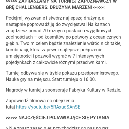
>>>>> ZAPRASZAMY NA TURNIEJ ZAPOZNAWCZY W
GRĘ CHALLENGERS: DRUŻYNA MARZEŃ! <<<<<
Podejmij wyzwanie i stwórz najlepszą drużynę, a
następnie poprowadź ją do zwycięstwa! Na kartach
znajdziesz ponad 70 różnych postaci o wyjątkowych
zdolnościach – od kosmitów po potwory z oceanicznych
głębin. Twoim celem będzie znalezienie wśród nich takiej
kombinacji, która zapewni najlepsze połączenie
umiejętności i pozwoli wygrać w 7 intensywnych
pojedynkach z całkowicie różnymi przeciwnikami.
Turniej odbywa się w trybie pokazu przedpremierowego.
Nauka gry na miejscu. Start turnieju o 16:00.
Nagrody w turnieju sponsoruje Fabryka Kultury w Redzie.
Zapowiedź filmowa do obejrzenia
tutaj
https://youtu.be/5RAxuqSAnSE
>>>>> NAJCZĘŚCIEJ POJAWIAJĄCE SIĘ PYTANIA
> Nie znasz zasad gier, przychodzisz do nas po raz