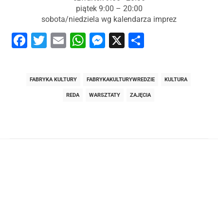
piątek 9:00 – 20:00
sobota/niedziela wg kalendarza imprez
Facebook
Twitter
Email
WhatsApp
Messenger
X
Share
FABRYKA KULTURY
FABRYKAKULTURYWREDZIE
KULTURA
REDA
WARSZTATY
ZAJĘCIA