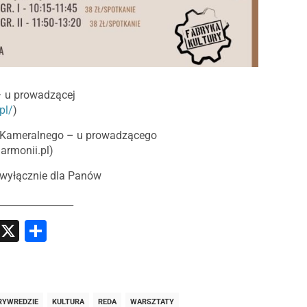
– u prowadzącej
pl/
)
u Kameralnego – u prowadzącego
rmonii.pl
)
 wyłącznie dla Panów
________________
atsApp
Messenger
X
Share
RYWREDZIE
KULTURA
REDA
WARSZTATY