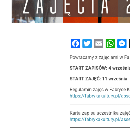
Facebook
Twitter
Email
Wh
Powracamy z zajęciami w Fab
START ZAPISÓW: 4 września,
START ZAJĘĆ: 11 września
Regulamin zajęć w Fabryce Ku
https://fabrykakultury.pl/as
_____________________________
Karta zapisu uczestnika zaję
https://fabrykakultury.pl/a
_____________________________