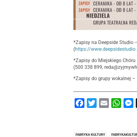
*Zapisy na Deepside Studio 
(
https://www.deepsidestudio.
*Zapisy do Miejskiego Chór
(500 338 899,
reda@zyjmywha
*Zapisy do grupy wokalnej –
_____________________________
Facebook
Twitter
Email
Wh
FABRYKA KULTURY
FABRYKAKULTU