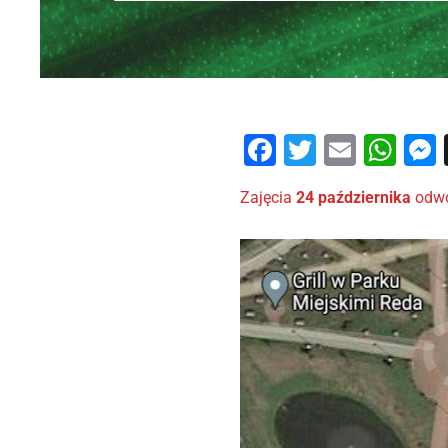
Facebook
Twitter
Email
Wh
Zajęcia
24 października
odwo