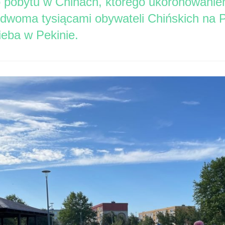
go pobytu w Chinach, którego ukoronowanie
 dwoma tysiącami obywateli Chińskich na 
ieba w Pekinie.