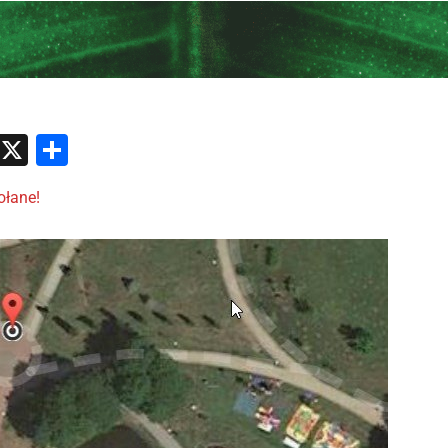
atsApp
Messenger
X
Share
łane!