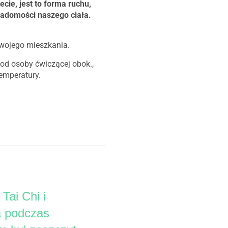
cie, jest to forma ruchu,
iadomości naszego ciała.
swojego mieszkania.
d osoby ćwiczącej obok.,
emperatury.
Tai Chi i
a podczas