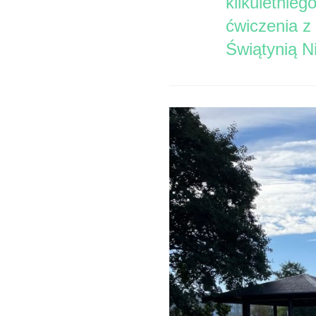
kilkuletnie
ćwiczenia z
Świątynią N