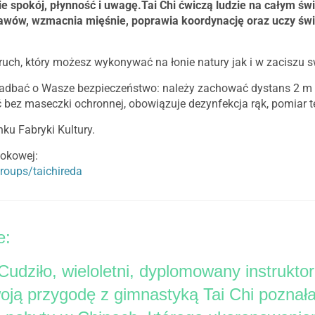
ie spokój, płynność i uwagę.Tai Chi ćwiczą ludzie na całym świe
tawów, wzmacnia mięśnie, poprawia koordynację oraz uczy św
ruch, który możesz wykonywać na łonie natury jak i w zaciszu 
adbać o Wasze bezpieczeństwo: należy zachować dystans 2 m o
ez maseczki ochronnej, obowiązuje dezynfekcja rąk, pomiar t
ku Fabryki Kultury.
okowej:
roups/taichireda
e:
udziło, wieloletni, dyplomowany instruktor 
woją przygodę z gimnastyką Tai Chi poznał